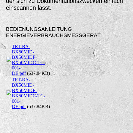
der sich zu Dokumentationszwecken einfach
einscannen lässt.
BEDIENUNGSANLEITUNG
ENERGIEVERBRAUCHSMESSGERÄT
TRT-BA-
BX50MID-
BX50MIDF-
BX50MIDC-TC-
001-
DE.pdf
(637.84KB)
TRT-BA-
BX50MID-
BX50MIDF-
BX50MIDC-TC-
001-
DE.pdf
(637.84KB)